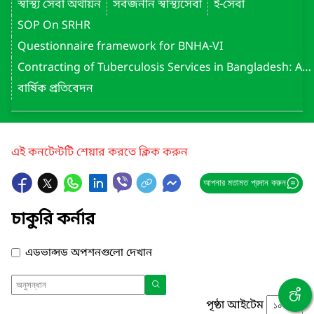
স্বাস্থ্য সেবা অর্থায়ন
সর্বজনীন স্বাস্থ্যসেবা
ই-সেবা
SOP On SRHR
Questionnaire framework for BNHA-VI
Contracting of Tuberculosis Services in Bangladesh: Assessment Report (May 2022)
বার্ষিক প্রতিবেদন
এই কনটেন্টটি শেয়ার করতে ক্লিক করুন
আপনার মতামত প্রদান করুন
চাকুরি কর্নার
এডভান্সড অপশনগুলো দেখান
পৃষ্ঠা আইটেম