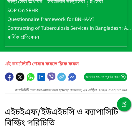
স্বাস্থ্য সেবা অর্থায়ন
সর্বজনীন স্বাস্থ্যসেবা
ই-সেবা
SOP On SRHR
Questionnaire framework for BNHA-VI
Contracting of Tuberculosis Services in Bangladesh: Assessment Report (May 2022)
বার্ষিক প্রতিবেদন
এই কনটেন্টটি শেয়ার করতে ক্লিক করুন
আপনার মতামত প্রদান করুন
কনটেন্টটি শেষ হাল-নাগাদ করা হয়েছে: সোমবার, ২৭ এপ্রিল, ২০২০ এ ০৩:০৫ AM
এইচইএফ/ইউএইচসি ও ক্যাপাসিটি
বিল্ডিং পরিচিতি