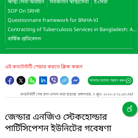
স্বাস্থ্য সেবা অর্থায়ন
সর্বজনীন স্বাস্থ্যসেবা
ই-সেবা
SOP On SRHR
Questionnaire framework for BNHA-VI
Contracting of Tuberculosis Services in Bangladesh: Assessment Report (May 2022)
বার্ষিক প্রতিবেদন
এই কনটেন্টটি শেয়ার করতে ক্লিক করুন
আপনার মতামত প্রদান করুন
কনটেন্টটি শেষ হাল-নাগাদ করা হয়েছে: মঙ্গলবার, ৭ জুন, ২০২২ এ ০১:৫৩ AM
জেন্ডার এনজিও স্টেকহোল্ডার
পার্টিসিপেশন ইউনিটের গবেষণা