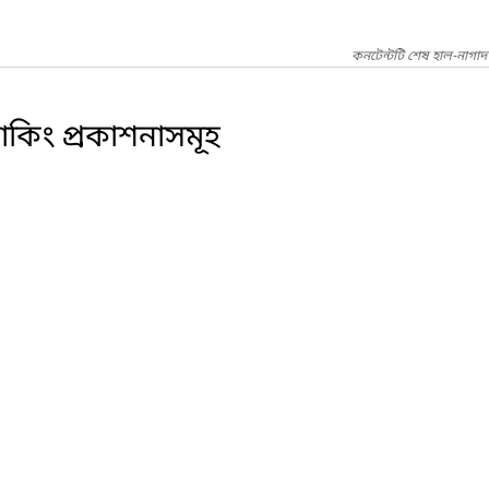
কনটেন্টটি শেষ হাল-নাগা
রাকিং প্রকাশনাসমূহ