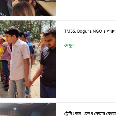
TMSS, Bogura NGO's পরিদর্
দেখুন
ট্রেনিং অন ‘হেলথ কেয়ার কোয়ালি