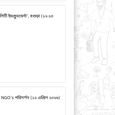
িটি ইমপ্রুভমেন্ট’, বগুড়া (১২-১৩
NGO's পরিদর্শন (১২ এপ্রিল ২০২৬)