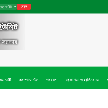
দেখুন
ি ইউনিট
েশ সরকার
কর্মচারী
কম্পোনেন্টস
গবেষণা
প্রকাশনা ও প্রতিবেদন