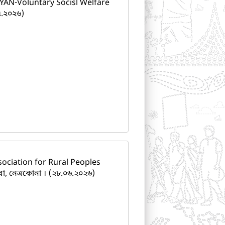
NAYAN-Voluntary Socisl Welfare
৭.২০২৬)
ssociation for Rural Peoples
, নেত্রকোনা । (২৮.০৬.২০২৬)