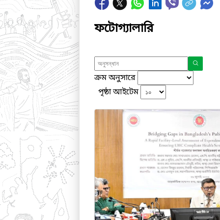
ফটোগ্যালারি
ক্রম অনুসারে
পৃষ্ঠা আইটেম