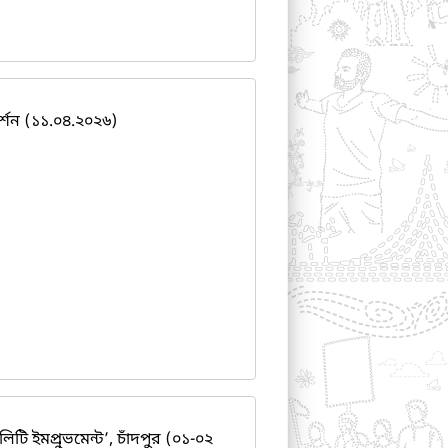
শন (১১.০৪.২০২৬)
টি ইমপ্রুভমেন্ট’, চাঁদপুর (০১-০২