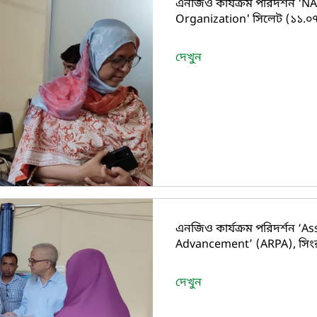
এনজিও কার্যক্রম পরিদর্শন '
Organization' সিলেট (১১.০
দেখুন
এনজিও কার্যক্রম পরিদর্শন ‘A
Advancement’ (ARPA), সিংরা
দেখুন